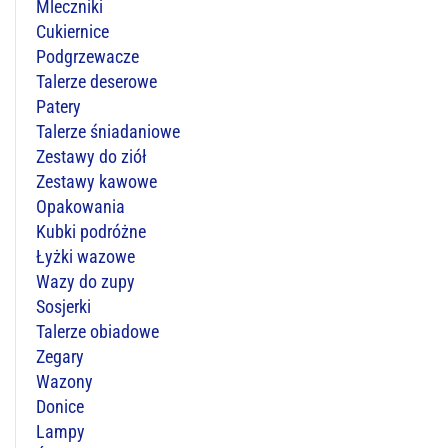
Mleczniki
Cukiernice
Podgrzewacze
Talerze deserowe
Patery
Talerze śniadaniowe
Zestawy do ziół
Zestawy kawowe
Opakowania
Kubki podróżne
Łyżki wazowe
Wazy do zupy
Sosjerki
Talerze obiadowe
Zegary
Wazony
Donice
Lampy