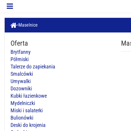
Maselnice
Oferta
Mas
Brytfanny
Półmiski
Talerze do zapiekania
Smalcówki
Umywalki
Dozowniki
Kubki łazienkowe
Mydelniczki
Miski i salaterki
Bulionówki
Deski do krojenia