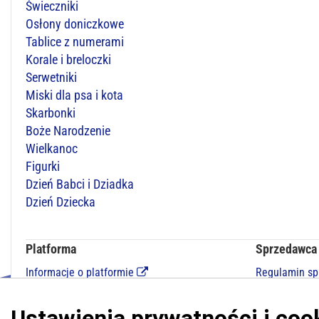
Świeczniki
Osłony doniczkowe
Tablice z numerami
Korale i breloczki
Serwetniki
Miski dla psa i kota
Skarbonki
Boże Narodzenie
Wielkanoc
Figurki
Dzień Babci i Dziadka
Dzień Dziecka
Platforma
Sprzedawca
Informacje o platformie
Regulamin s
Regulamin dla kupujących
Polityka pry
Polityka prywatności platformy
Kontakt