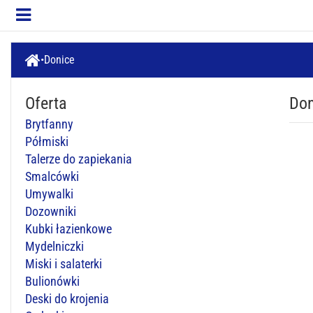
Donice
Oferta
Don
Brytfanny
Półmiski
Talerze do zapiekania
Smalcówki
Umywalki
Dozowniki
Kubki łazienkowe
Mydelniczki
Miski i salaterki
Bulionówki
Deski do krojenia