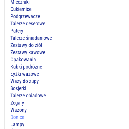
Mleczniki
Cukiernice
Podgrzewacze
Talerze deserowe
Patery
Talerze śniadaniowe
Zestawy do ziół
Zestawy kawowe
Opakowania
Kubki podróżne
Łyżki wazowe
Wazy do zupy
Sosjerki
Talerze obiadowe
Zegary
Wazony
Donice
Lampy