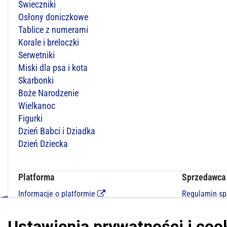
Świeczniki
Osłony doniczkowe
Tablice z numerami
Korale i breloczki
Serwetniki
Miski dla psa i kota
Skarbonki
Boże Narodzenie
Wielkanoc
Figurki
Dzień Babci i Dziadka
Dzień Dziecka
Platforma
Sprzedawca
Informacje o platformie
Regulamin s
Regulamin dla kupujących
Polityka pry
Polityka prywatności platformy
Kontakt