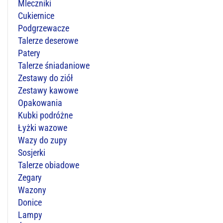
Mleczniki
Cukiernice
Podgrzewacze
Talerze deserowe
Patery
Talerze śniadaniowe
Zestawy do ziół
Zestawy kawowe
Opakowania
Kubki podróżne
Łyżki wazowe
Wazy do zupy
Sosjerki
Talerze obiadowe
Zegary
Wazony
Donice
Lampy