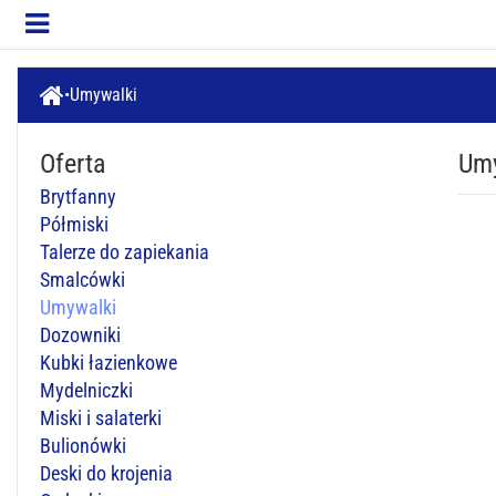
Umywalki
Oferta
Um
Brytfanny
Półmiski
Talerze do zapiekania
Smalcówki
Umywalki
Dozowniki
Kubki łazienkowe
Mydelniczki
Miski i salaterki
Bulionówki
Deski do krojenia