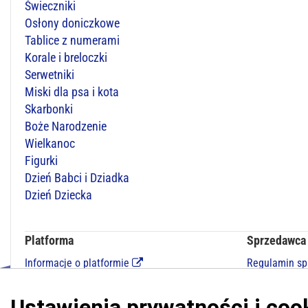
Świeczniki
Osłony doniczkowe
Tablice z numerami
Korale i breloczki
Serwetniki
Miski dla psa i kota
Skarbonki
Boże Narodzenie
Wielkanoc
Figurki
Dzień Babci i Dziadka
Dzień Dziecka
Platforma
Sprzedawca
Informacje o platformie
Regulamin s
Regulamin dla kupujących
Polityka pry
Polityka prywatności platformy
Kontakt