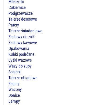
Mleczniki
Cukiernice
Podgrzewacze
Talerze deserowe
Patery
Talerze śniadaniowe
Zestawy do ziół
Zestawy kawowe
Opakowania
Kubki podróżne
Łyżki wazowe
Wazy do zupy
Sosjerki
Talerze obiadowe
Zegary
Wazony
Donice
Lampy