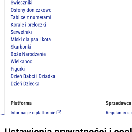
Świeczniki
Osłony doniczkowe
Tablice z numerami
Korale i breloczki
Serwetniki
Miski dla psa i kota
Skarbonki
Boże Narodzenie
Wielkanoc
Figurki
Dzień Babci i Dziadka
Dzień Dziecka
Platforma
Sprzedawca
Informacje o platformie
Regulamin s
Regulamin dla kupujących
Polityka pry
Polityka prywatności platformy
Kontakt