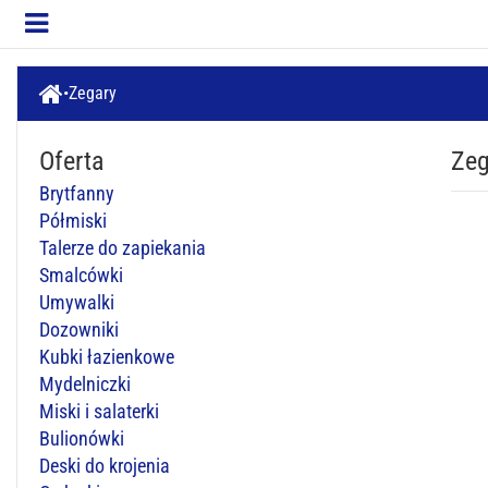
Zegary
Oferta
Zeg
Brytfanny
Półmiski
Talerze do zapiekania
Smalcówki
Umywalki
Dozowniki
Kubki łazienkowe
Mydelniczki
Miski i salaterki
Bulionówki
Deski do krojenia