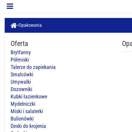
Opakowania
Oferta
Op
Brytfanny
Półmiski
Talerze do zapiekania
Smalcówki
Umywalki
Dozowniki
Kubki łazienkowe
Mydelniczki
Miski i salaterki
Bulionówki
Deski do krojenia