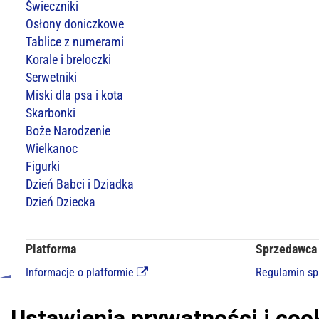
Świeczniki
Osłony doniczkowe
Tablice z numerami
Korale i breloczki
Serwetniki
Miski dla psa i kota
Skarbonki
Boże Narodzenie
Wielkanoc
Figurki
Dzień Babci i Dziadka
Dzień Dziecka
Platforma
Sprzedawca
Informacje o platformie
Regulamin s
Regulamin dla kupujących
Polityka pry
Polityka prywatności platformy
Kontakt