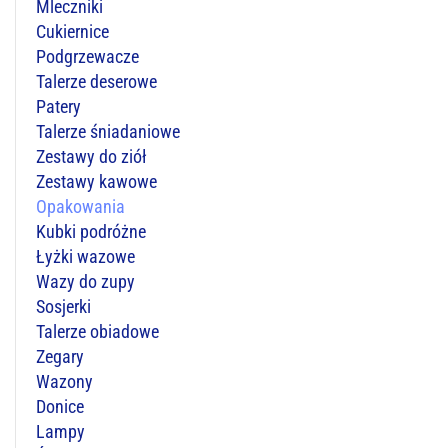
Mleczniki
Cukiernice
Podgrzewacze
Talerze deserowe
Patery
Talerze śniadaniowe
Zestawy do ziół
Zestawy kawowe
Opakowania
Kubki podróżne
Łyżki wazowe
Wazy do zupy
Sosjerki
Talerze obiadowe
Zegary
Wazony
Donice
Lampy