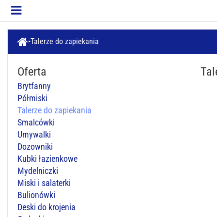
Talerze do zapiekania
Oferta
Tal
Brytfanny
Półmiski
Talerze do zapiekania
Smalcówki
Umywalki
Dozowniki
Kubki łazienkowe
Mydelniczki
Miski i salaterki
Bulionówki
Deski do krojenia