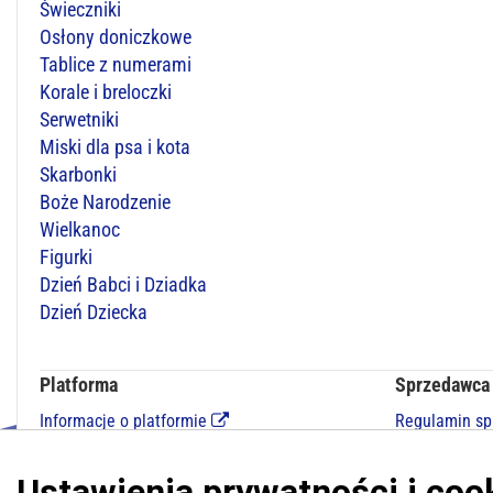
Świeczniki
Osłony doniczkowe
Tablice z numerami
Korale i breloczki
Serwetniki
Miski dla psa i kota
Skarbonki
Boże Narodzenie
Wielkanoc
Figurki
Dzień Babci i Dziadka
Dzień Dziecka
Platforma
Sprzedawca
Informacje o platformie
Regulamin s
Regulamin dla kupujących
Polityka pry
Polityka prywatności platformy
Kontakt