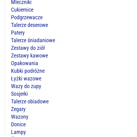
Mleczniki
Cukiernice
Podgrzewacze
Talerze deserowe
Patery
Talerze śniadaniowe
Zestawy do ziół
Zestawy kawowe
Opakowania
Kubki podróżne
Łyżki wazowe
Wazy do zupy
Sosjerki
Talerze obiadowe
Zegary
Wazony
Donice
Lampy