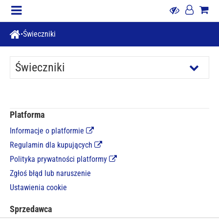
Świeczniki
Świeczniki
Platforma
Informacje o platformie
Regulamin dla kupujących
Polityka prywatności platformy
Zgłoś błąd lub naruszenie
Ustawienia cookie
Sprzedawca