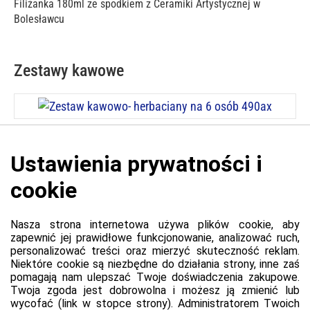
Filiżanka 180ml ze spodkiem z Ceramiki Artystycznej w
Bolesławcu
Zestawy kawowe
Cena: 1 215,00 zł
Zestaw kawowo- herbaciany na 6 osób 490ax
Platforma
Informacje o platformie
Regulamin dla kupujących
Polityka prywatności platformy
Zgłoś błąd lub naruszenie
Ustawienia cookie