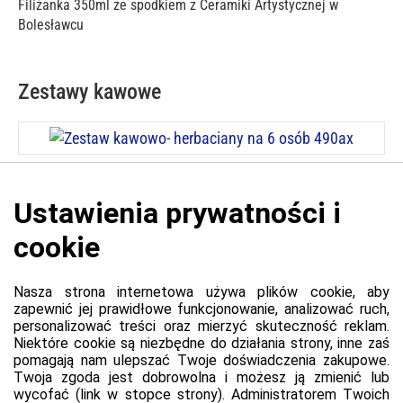
Filiżanka 350ml ze spodkiem z Ceramiki Artystycznej w
Bolesławcu
Zestawy kawowe
Cena: 1 215,00 zł
Zestaw kawowo- herbaciany na 6 osób 490ax
Platforma
Informacje o platformie
Regulamin dla kupujących
Polityka prywatności platformy
Zgłoś błąd lub naruszenie
Ustawienia cookie