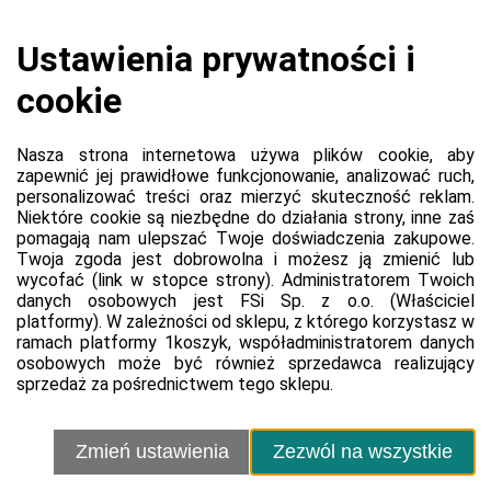
Czajnik 1200 ml z podgrzewaczem z Ceramiką Artystyczną w
Bolesławcu
Platforma
Informacje o platformie
Regulamin dla kupujących
Polityka prywatności platformy
Zgłoś błąd lub naruszenie
Ustawienia cookie
Sprzedawca
Regulamin sprzedawcy
Polityka prywatności sprzedawcy
Kontakt