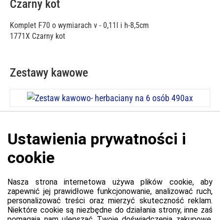
Czarny kot
Komplet F70 o wymiarach v - 0,11l i h-8,5cm
1771X Czarny kot
Zestawy kawowe
Cena: 1 215,00 zł
Zestaw kawowo- herbaciany na 6 osób 490ax
Platforma
Informacje o platformie
Regulamin dla kupujących
Polityka prywatności platformy