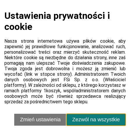
Kubek 826 0,45l
490AX Tulipany
Platforma
Informacje o platformie
Regulamin dla kupujących
Polityka prywatności platformy
Zgłoś błąd lub naruszenie
Ustawienia cookie
Sprzedawca
Regulamin sprzedawcy
Polityka prywatności sprzedawcy
Kontakt