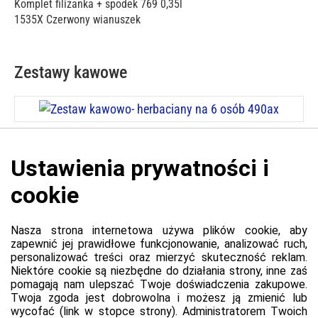
Komplet filiżanka + spodek 769 0,35l
1535X Czerwony wianuszek
Zestawy kawowe
Cena: 1 215,00 zł
Zestaw kawowo- herbaciany na 6 osób 490ax
Platforma
Informacje o platformie
Regulamin dla kupujących
Polityka prywatności platformy
Zgłoś błąd lub naruszenie
Ustawienia cookie